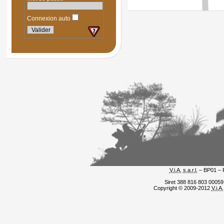
Connexion auto
V.i.A.
s.a.r.l.
– BP01 – 
Siret 388 816 803 0005
Copyright © 2009-2012
V.i.A.