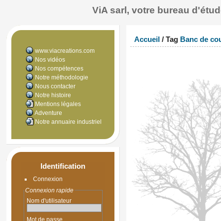
ViA sarl, votre bureau d'ét
Accueil
/ Tag
Banc de co
www.viacreations.com
Nos vidéos
Nos compétences
Notre méthodologie
Nous contacter
Notre histoire
Mentions légales
Adventure
Notre annuaire industriel
Identification
Connexion
Connexion rapide
Nom d'utilisateur
Mot de passe