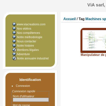
ViA sarl
Accueil
/ Tag
Machines sp
www.viacreations.com
Nos vidéos
Nos compétences
Notre méthodologie
Nous contacter
Notre histoire
Mentions légales
Adventure
Manipulateur de p
Notre annuaire industriel
Identification
Connexion
Connexion rapide
Nom d'utilisateur
Mot de passe