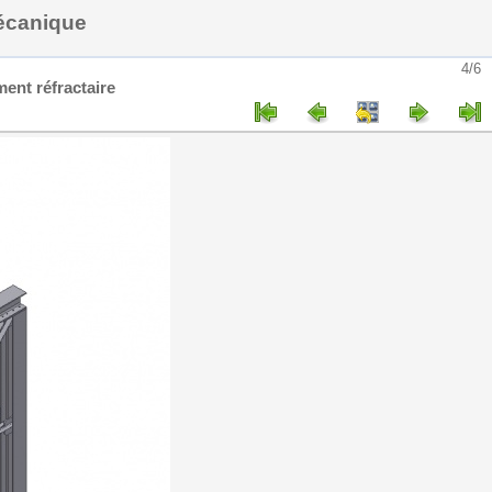
mécanique
4/6
ment réfractaire