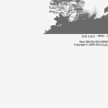
V.i.A.
s.a.r.l.
– BP01 – 
Siret 388 816 803 0005
Copyright © 2009-2012
V.i.A.