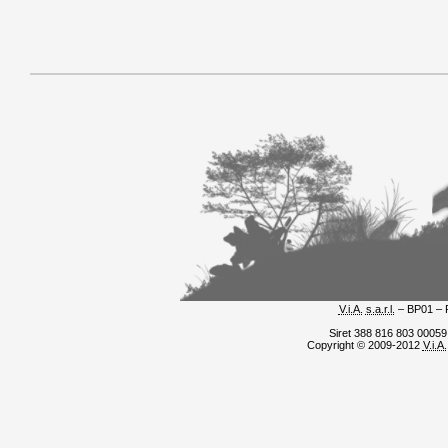
V.i.A.
s.a.r.l.
– BP01 – 
Siret 388 816 803 0005
Copyright © 2009-2012
V.i.A.