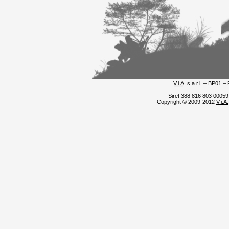
V.i.A.
s.a.r.l.
– BP01 – 
Siret 388 816 803 0005
Copyright © 2009-2012
V.i.A.